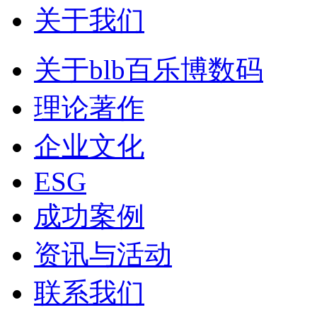
关于我们
关于blb百乐博数码
理论著作
企业文化
ESG
成功案例
资讯与活动
联系我们