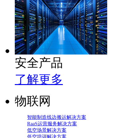
安全产品
了解更多
物联网
智能制造线边搬运解决方案
RaaS运营服务解决方案
低空场景解决方案
低空培训解决方案