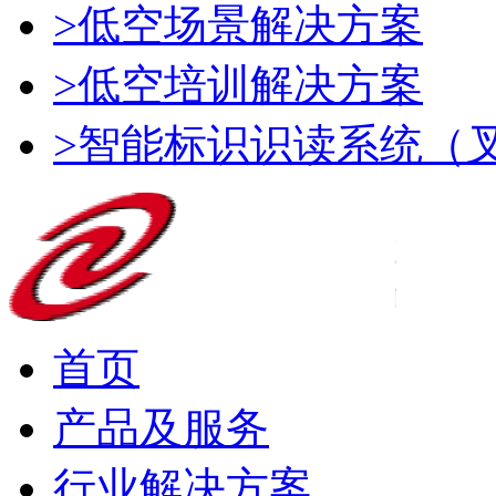
>低空场景解决方案
>低空培训解决方案
>智能标识识读系统（
首页
产品及服务
行业解决方案