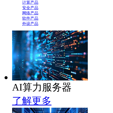
计算产品
安全产品
网络产品
软件产品
外设产品
AI算力服务器
了解更多