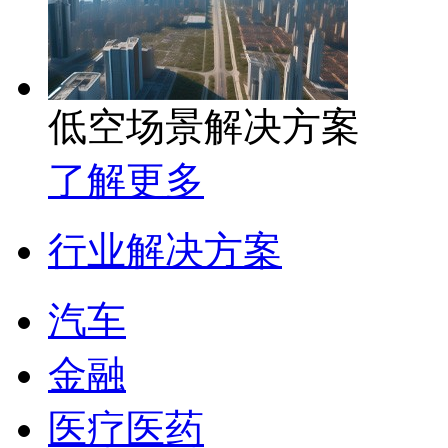
低空场景解决方案
了解更多
行业解决方案
汽车
金融
医疗医药