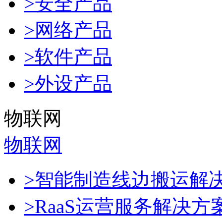
>安全产品
>网络产品
>软件产品
>外设产品
物联网
物联网
>智能制造线边搬运解
>RaaS运营服务解决方