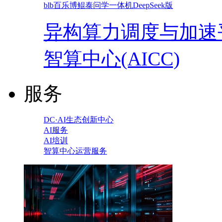
blb百乐博鲲泰问学一体机DeepSeek版
异构算力调度与加速
智算中心(AICC)
服务
DC·AI生态创新中心
AI服务
AI培训
智算中心运营服务