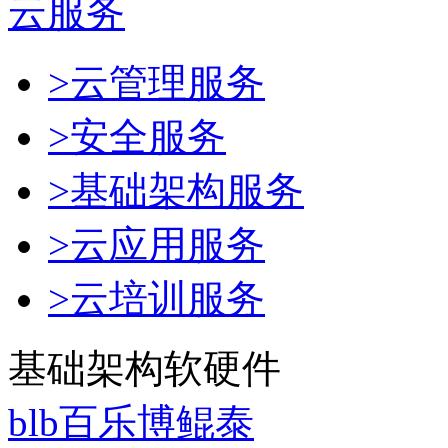
云服务
>云管理服务
>安全服务
>基础架构服务
>云应用服务
>云培训服务
基础架构软硬件
blb百乐博鲲泰