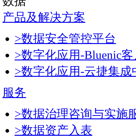
数据
产品及解决方案
>数据安全管控平台
>数字化应用-Blueni
>数字化应用-云捷集成
服务
>数据治理咨询与实施
>数据资产入表